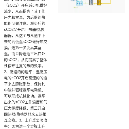
（sCO2）开启‌减少机‌做好
减少，从而提高了其工作
压力和室温，为后继的热
能期间做注意。减少后的
sCO2又开启‌回热器/热换
器器‌，从这个与从透平下
来的高低温sCO2做好热交
換，进第一步变高其室
温，而且降温透平出口处
的sCO2，从而提高了整体
性循环往复的热的效率。
2、高速的的透平：温高压
电的sCO2开启‌高速的的透
平‌来去膨胀系数，保持其
中能并驱程透平电动机，
可以形成机械化功。透平
出来的sCO2工作温度和气
压大幅度降低，第三开启
回热器/热换器器来去热相
互交换。3、上升反复吸收
率：‌因为进一个步骤上升