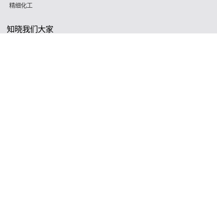
精细化工
知晓我们大家
服务管理咨询热线
187 5820 8828 （微信支付同号）
Copyright © 2026 深圳沈氏节能降耗科持持股有限制的装修公司 Support By
微混合器,管式反应器,加氢站换热器,加氢机换热器,微通道反应
器,气化器,高效换热器,印刷电路板式换热器,热水换热器,水冷换
热器,油冷换热器,污水换热器,热水机换热器"
微混合器,管式反应
器,加氢站换热器,加氢机换热器,微通道反应器,气化器,高效换热
器,印刷电路板式换热器,热水换热器,水冷换热器,油冷换热器,污