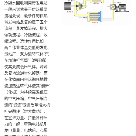
冷疑水回收利用带发电站
一般来说依靠于供热反复
流程变现，最条件的供热
带发电站反复的属于五个
流程：蒸发掉流程、增大
做功流程、冷疑流程、收
缩流程。运转作用比如一
两个作业体温更低的发电
量站厂，泵为运转气体“汽
车加油打气筒”（解压缩）
使其变成低压气体，源源
反复地流通量化掉器；而
在化掉器内余热彻底地微
波加热运转气体使其“创新”
（化掉）为持续高温低压
的空气压缩；空气压缩高
速的“追逐”促进改革增大机
叶尖翻转（增大做功），
在宣泄力量、拉低各种压
力的一起，牵动电站机引
发电量量；电站后，心累