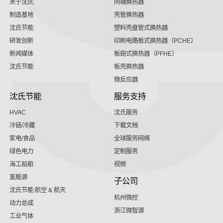
关于沈氏
同轴换热器
制造基地
壳管换热器
沈氏节能
塑料壳盘管式换热器
研发创新
印刷电路板式换热器（PCHE）
新闻媒体
板翅式换热器（PFHE）
沈氏节能
板壳换热器
微反应器
沈氏节能
服务支持
HVAC
沈氏服务
冷链/冷藏
下载文档
家电/食品
全球服务网络
绿色电力
定制服务
海工船舶
视频
氢能源
子公司
沈氏节能:航空 & 航天
杭州微控
动力总成
浙江微智源
工业气体