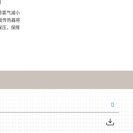
却
将氯气减小
面传热器将
保压，保障