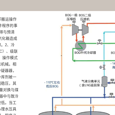
卸搬运操作
件程序的事
得与预清
汽化箱造成
。2、冷
C）、级联
，操作模式
见机械。相
冷疑器器，
冷库剂被一
阀稳压，其
量对换与煤
器中与致冷
较低。当工
心理水压具