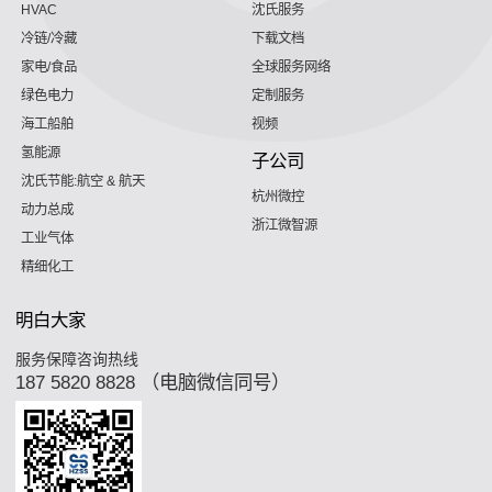
HVAC
沈氏服务
冷链/冷藏
下载文档
家电/食品
全球服务网络
绿色电力
定制服务
海工船舶
视频
氢能源
子公司
沈氏节能:航空 & 航天
杭州微控
动力总成
浙江微智源
工业气体
精细化工
明白大家
服务保障咨询热线
187 5820 8828 （电脑微信同号）