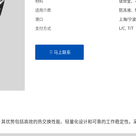
材料
钛合金、
适用介质
防冻液、
港口
上海/宁
支付方式
L/C, T/T
马上联系
。其优势包括高效的热交换性能、轻量化设计和可靠的工作稳定性。