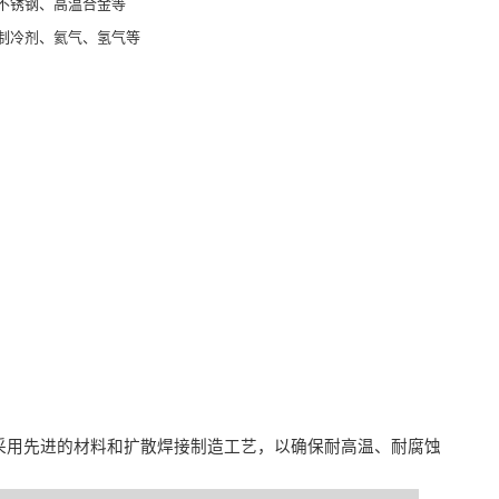
不锈钢、高温合金等
制冷剂、氦气、氢气等
波
采用先进的材料和扩散焊接制造工艺，以确保耐高温、耐腐蚀